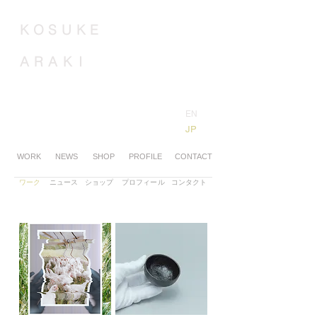
K
O
S
U
K
E
A
R
A
K
I
​EN
​JP
WORK
NEWS
SHOP
PROFILE
CONTACT
​ワーク
​ニュース
​ショップ
​プロフィール
​コンタクト