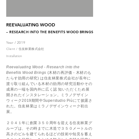
REEVALUATING WOOD
– RESEARCH INTO THE BENEFITS WOOD BRINGS
Year / 2019
Client / 住友林業株式会社
Installation
Reevaluating Wood - Research into the
Benefits Wood Brings
(木材の再評価 - 木材のも
たらす効用の研究) は住友林業株式会社が長年に
渡り取り
組んでいる木材の効用の研究活動やその
成果の一端を国内外に広く認 知いただくため展
開されたインスタレーション。ミラノデザイン
ウィーク2019期間中Superstudio Piùにて披露さ
れた。住友林業はミラノデザインウィーク初出
展。
２０４１年に創業３５０周年を迎える住友林業グ
ループは、その時までに木造で３５０メートルの
高さのビルを建てられるほどの技術や知見を蓄え