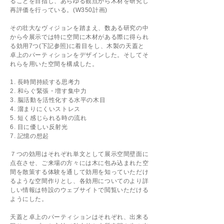
ることを目指し、あらゆる観点から木材を研究し
再評価を行っている。(W350計画)
その壮大なヴィジョンを踏まえ、数ある研究の中
から今展示では特に
空間に木材がある際に得られ
る効用7つ(下記参照)に着目をし、木製
の天蓋と
卓上のパーティションをデザインした。そしてそ
れらを用いた空間を構成した。
1. 長時間持続する思考力
2. 和らぐ緊張・増す集中力
3. 脳活動を活性化する水平の木目
4. 溜まりにくいストレス
5. 短く感じられる時の流れ
6. 目に優しい反射光
7. 記憶の想起
７つの効用はそれぞれ単文として展示空間壁面に
点在させ、ご来場の方々には木に包み込まれた空
間を散策する体験を通して効用を知っていただけ
るような空間作りとし、各効用についてのより詳
しい情報は特設のウェブサイトで閲覧いただける
ようにした。
天蓋と卓上のパーティションはそれぞれ、出来る