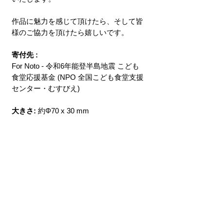
作品に魅力を感じて頂けたら、そして皆
様のご協力を頂けたら嬉しいです。
寄付先
:
For Noto - 令和6年能登半島地震 こども
食堂応援基金 (NPO 全国こども食堂支援
センター・むすびえ)
大きさ:
約Φ70 x 30 mm
重量:
約17g
販売期間:
- 2025 7/3 (予定)
Directions
NOT micro-wave-safe, oven-safe,
Shipping method
dishwasher-safe.
Do not put boiled water or very hot
EMS (outside Japan), Regular mail (within