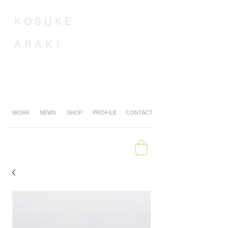
K
O
S
U
K
E
A
R
A
K
I
WORK
NEWS
SHOP
PROFILE
CONTACT