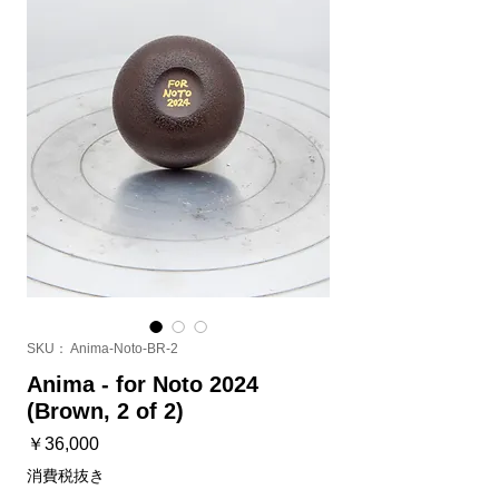
SKU： Anima-Noto-BR-2
Anima - for Noto 2024
(Brown, 2 of 2)
価
￥36,000
格
消費税抜き