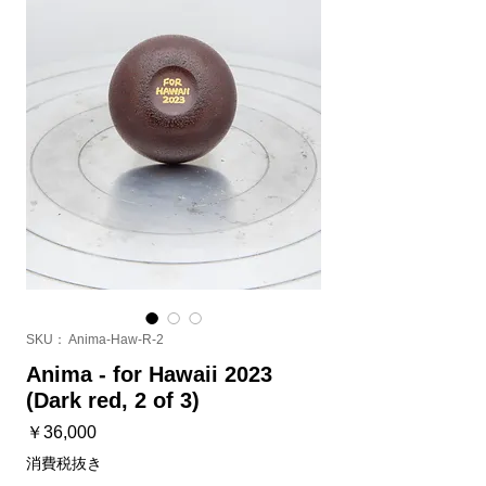
SKU： Anima-Haw-R-2
Anima - for Hawaii 2023
(Dark red, 2 of 3)
価
￥36,000
格
消費税抜き