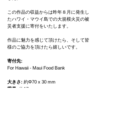
この作品の収益からは昨年８月に発生し
たハワイ・マウイ島での大規模火災の被
災者支援に寄付をいたします。
作品に魅力を感じて頂けたら、そして皆
様のご協力を頂けたら嬉しいです。
寄付先:
For Hawaii - Maui Food Bank
大きさ:
約Φ70 x 30 mm
重量:
約17g
販売期間:
寄付が受け付けられている限
り販売を継続することといたしました。
Directions