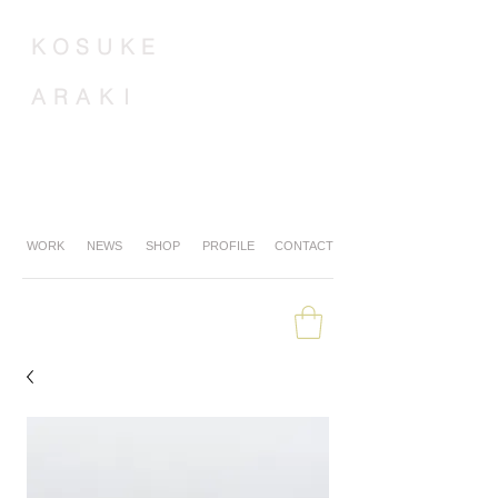
K
O
S
U
K
E
A
R
A
K
I
WORK
NEWS
SHOP
PROFILE
CONTACT