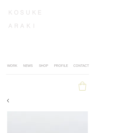
K
O
S
U
K
E
A
R
A
K
I
WORK
NEWS
SHOP
PROFILE
CONTACT