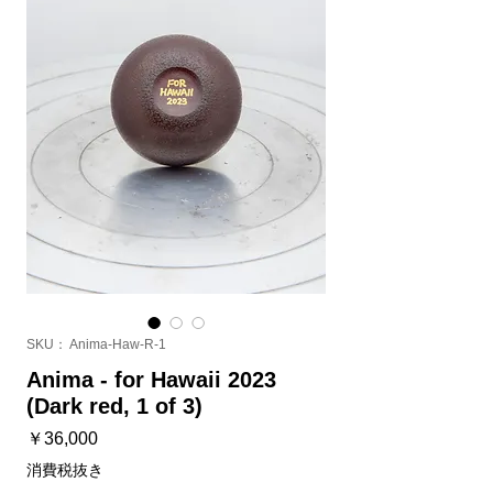
SKU： Anima-Haw-R-1
Anima - for Hawaii 2023
(Dark red, 1 of 3)
価
￥36,000
格
消費税抜き