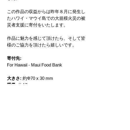
この作品の収益からは昨年８月に発生し
たハワイ・マウイ島での大規模火災の被
災者支援に寄付をいたします。
作品に魅力を感じて頂けたら、そして皆
様のご協力を頂けたら嬉しいです。
寄付先:
For Hawaii - Maui Food Bank
大きさ:
約Φ70 x 30 mm
重量:
約17g
販売期間:
寄付が受け付けられている限
り販売を継続することといたしました。
Directions