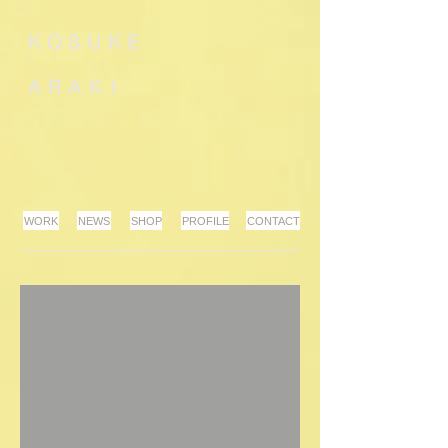
K
O
S
U
K
E
A
R
A
K
I
WORK
NEWS
SHOP
PROFILE
CONTACT