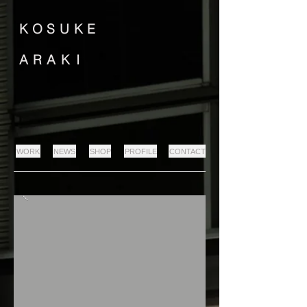
K
O
S
U
K
E
A
R
A
K
I
WORK
NEWS
SHOP
PROFILE
CONTACT