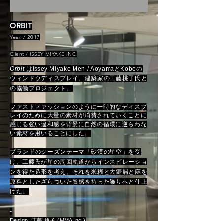
ORBIT
Year / 2017
Client / ISSEY MIYAKE INC.
Orbit
はIssey Miyake Men / AoyamaとKobeの
ウィンドウディスプレイ。建築家の工藤桃子氏と
の協働プロジェクト。
ファストファッションのように一時的なディスプ
レイのために大量の素材が消費されていくことに
感じる強い違和感を背景に自然の循環に逆らわな
い素材を用いることにした。
ブランドのシーズンテーマ「砂漠の星空」を受
け、工藤氏が星の周回軌道からインスピレーショ
ンを得た造形を考え、それを米糊と大鋸屑と麻を
原料としたざらついた質感を持った飾りへと仕上
げた
。
​-
Design: 工藤
桃子 (MMA Inc.
)