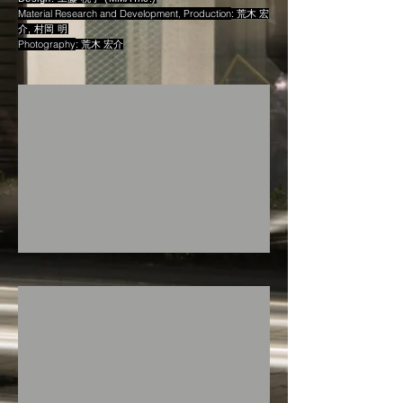
​Material Research and Development, Production
: 荒木 宏
介
, 村岡 明​
Photography
: 荒木 宏介