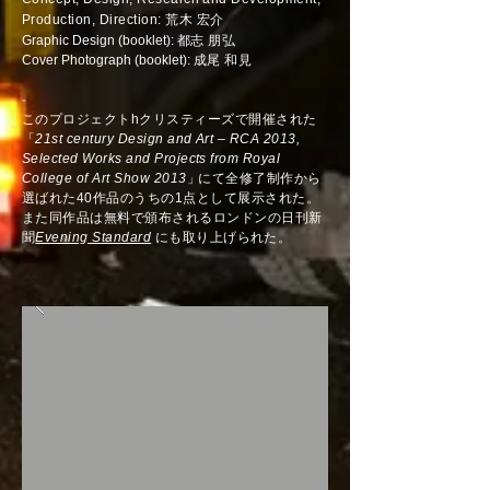
Production, Direction: 荒木
宏介
Graphic Design (booklet):
都志
朋弘
​Cover Photograph (booklet):
成尾
和見
-
このプロジェクトhクリスティーズで開催された
「
21st century Design and Art – RCA 2013,
Selected Works and Projects from Royal
College of Art Show 2013
」
にて全修了制作から
選ばれた40作品のうちの1点として展示された。
また同作品は無料で頒布されるロンドンの日刊新
聞
Evening Standard
にも取り上げられた。