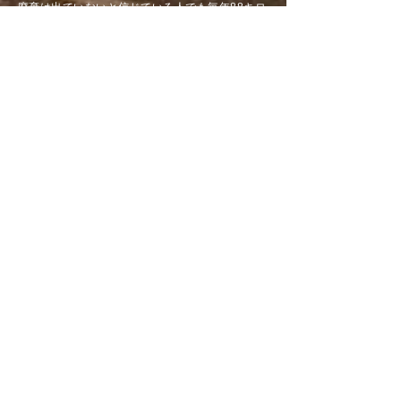
廃棄は出ていないと信じている人でも毎年88キロ
グラムの避けられる食料廃棄(皮や種など食べられ
ない部位を除く)を出しているとのことである。
この様な現状を背景に食料廃棄を素材とする物作
りをしてみようと思った。そして形作った物を通
して人々に食料廃棄問題の現状や食される命に対
する感謝の気持ちを忘れてしまいがちな事実を顧
みてもらえないかと考えた。
普段特別意識することなく何気なく捨てている
物、価値が無いとみなされている物からでも思い
がけず美しいものは生み出せる。食料廃棄の問題
に留まらず、この作品が見た人にとって、身の回
りで見過ごしてしまいがちな物事を新しい価値観
でもって見たり考えるきっかけとなることを願
う。