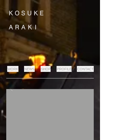
K
O
S
U
K
E
A
R
A
K
I
WORK
NEWS
SHOP
PROFILE
CONTACT