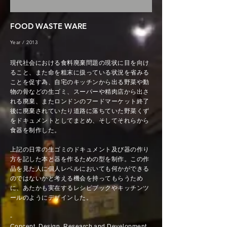
FOOD WASTE WARE
Year / 2013
現代社会における食料廃棄問題の現状に目を向け
ること、また命を粗末に扱っている状況を省みる
ことを促す為、自宅のキッチンから出る野菜や動
物の骨などの生ゴミ、スーパーや精肉店から出さ
れる廃棄、またロンドンのフードマーケット終了
後に廃棄されていたり道路に落ちていた野菜くず
をドキュメントとしてまとめ、そしてそれらから
食器を制作した。
上記の日常の生ゴミのドキュメント及び器の作り
方を記した本と器を作るための型を制作。この作
品を見た人に個人レベルにおいても何かができる
のではないかと考える機会を持ってもらうため
に、あたかも実在するレシピブックやキッチンツ
ールのようにデザインした。
-
Concept, Design, Research and Development,