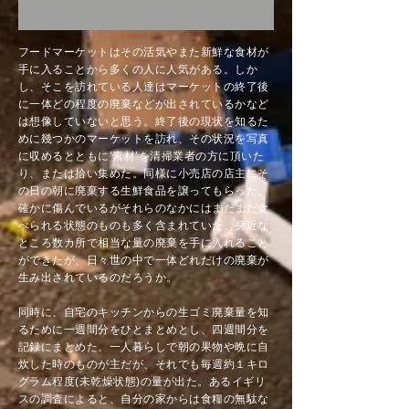
フードマーケットはその活気やまた新鮮な食材が
手に入ることから多くの人に人気がある。しか
し、そこを訪れている人達はマーケットの終了後
に一体どの程度の廃棄などが出されているかなど
は想像していないと思う。終了後の現状を知るた
めに幾つかのマーケットを訪れ、その状況を写真
に収めるとともに’素材’を清掃業者の方に頂いた
り、または拾い集めた。同様に小売店の店主にそ
の日の朝に廃棄する生鮮食品を譲ってもらった。
確かに傷んでいるがそれらのなかにはまだまだ食
べられる状態のものも多く含まれていた。身近な
ところ数カ所で相当な量の廃棄を手に入れること
ができたが、日々世の中で一体どれだけの廃棄が
生み出されているのだろうか。
同時に、自宅のキッチンからの生ゴミ廃棄量を知
るために一週間分をひとまとめとし、四週間分を
記録にまとめた。一人暮らしで朝の果物や晩に自
炊した時のものが主だが、それでも毎週約１キロ
グラム程度(未乾燥状態)の量が出た。あるイギリ
スの調査によると、自分の家からは食糧の無駄な