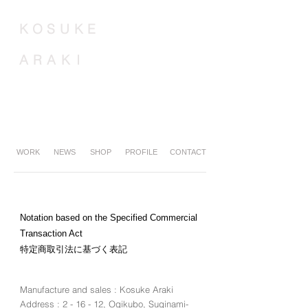
K
O
S
U
K
E
A
R
A
K
I
WORK
NEWS
SHOP
PROFILE
CONTACT
Notation based on the Specified Commercial
Transaction Act
特定商取引法に基づく表記
Manufacture and sales : Kosuke Araki
Address : 2 - 16 - 12, Ogikubo, Suginami-