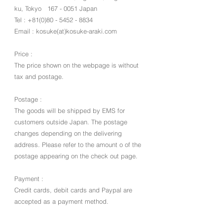
ku, Tokyo
167 - 0051
Japan
Tel :
+81(0)80 - 5452 - 8834
Email : kosuke(at)kosuke-araki.com
Price :
The price shown on the webpage is without
tax and postage.
Postage :
The goods will be shipped by EMS for
customers outside Japan. The postage
changes depending on the delivering
address. Please refer to the amount o of the
postage appearing on the check out page.
Payment :
Credit cards, debit cards and Paypal are
accepted as a payment method.