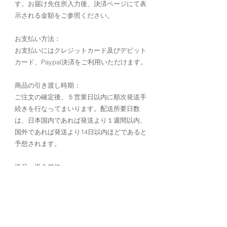
す。お届け先住所入力後、決済ページにて表
示される金額をご参照ください。
お支払い方法：
お支払いにはクレジットカード及びデビット
カード、Paypal決済をご利用いただけます。
商品の引き渡し時期：
ご注文の確定後、５営業日以内に順次発送手
続きを行なってまいります。配送所要日数
は、日本国内であれば発送より１週間以内、
国外であれば発送より14日以内ほどであると
予想されます。
返品・返金規約：
目立つ初期傷や破損があるなど当方の明確な
不備があった場合にのみ返品にご対応いたし
ます。ご返品・返金をご希望の場合は、商品
到着から7日以内にご連絡頂く必要がござい
ます。ご返品に伴う送料は当方が負担いたし