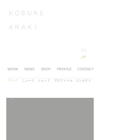
K
O
S
U
K
E
A
R
A
K
I
​EN
​JP
WORK
NEWS
SHOP
PROFILE
CONTACT
​ワーク
​ニュース
​ショップ
​プロフィール
​コンタクト