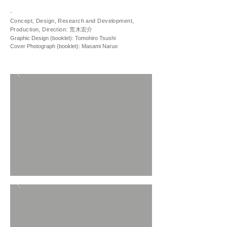
-
Concept, Design, Research and Development,
Production, Direction:
荒木宏介
Graphic Design (booklet): Tomohiro Tsushi
​Cover Photograph (booklet): Masami Naruo