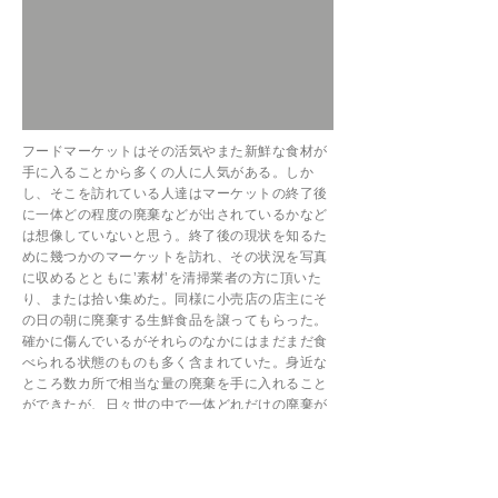
フードマーケットはその活気やまた新鮮な食材が
手に入ることから多くの人に人気がある。しか
し、そこを訪れている人達はマーケットの終了後
に一体どの程度の廃棄などが出されているかなど
は想像していないと思う。終了後の現状を知るた
めに幾つかのマーケットを訪れ、その状況を写真
に収めるとともに’素材’を清掃業者の方に頂いた
り、または拾い集めた。同様に小売店の店主にそ
の日の朝に廃棄する生鮮食品を譲ってもらった。
確かに傷んでいるがそれらのなかにはまだまだ食
べられる状態のものも多く含まれていた。身近な
ところ数カ所で相当な量の廃棄を手に入れること
ができたが、日々世の中で一体どれだけの廃棄が
生み出されているのだろうか。
同時に、自宅のキッチンからの生ゴミ廃棄量を知
るために一週間分をひとまとめとし、四週間分を