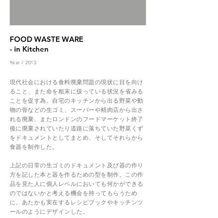
FOOD WASTE WARE
- in Kitchen
Year / 2013
現代社会における食料廃棄問題の現状に目を向け
ること、また命を粗末に扱っている状況を省みる
ことを促す為、自宅のキッチンから出る野菜や動
物の骨などの生ゴミ、スーパーや精肉店から出さ
れる廃棄、またロンドンのフードマーケット終了
後に廃棄されていたり道路に落ちていた野菜くず
をドキュメントとしてまとめ、そしてそれらから
食器を制作した。
上記の日常の生ゴミのドキュメント及び器の作り
方を記した本と器を作るための型を制作。この作
品を見た人に個人レベルにおいても何かができる
のではないかと考える機会を持ってもらうため
に、あたかも実在するレシピブックやキッチンツ
ールのようにデザインした。